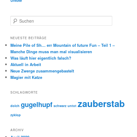
Untote
S
u
c
h
NEUESTE BEITRÄGE
e
Meine Pile of Sh… err Mountain of future Fun – Teil 1 –
n
Manche Dinge muss man mal visualisieren
Was läuft hier eigentlich falsch?
Aktuell in Arbeit
Neue Zwerge zusammengebastelt
Magier mit Katze
SCHLAGWORTE
zauberstab
gugelhupf
dolch
schwarz
untot
zyklop
ARCHIV