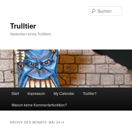
Zum
Zum
primären
sekundären
Such
Inhalt
Inhalt
springen
springen
Trulltier
Gedanken eines Trulltiers
Hauptmenü
Start
Impressum
My Calendar
Trulltier?
Warum keine Kommentarfunktion?
ARCHIV DES MONATS:
MAI 2014