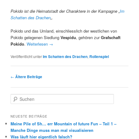
Pokido ist die Heimatstadt der Charaktere in der Kampagne „
Im
Schatten des Drachen
„.
Pokido und das Umland, einschliesslich der westlichen von
Pokido gelegenen Siedlung
Vespidu
, gehören zur
Grafschaft
Pokido
.
Weiterlesen
→
Veröffentlicht unter
Im Schatten des Drachen
,
Rollenspiel
Beitragsnavigation
←
Ältere Beiträge
S
u
c
h
NEUESTE BEITRÄGE
e
Meine Pile of Sh… err Mountain of future Fun – Teil 1 –
n
Manche Dinge muss man mal visualisieren
Was läuft hier eigentlich falsch?