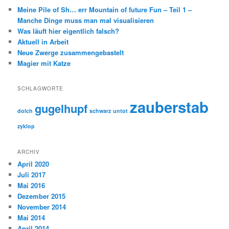
e
Meine Pile of Sh… err Mountain of future Fun – Teil 1 –
n
Manche Dinge muss man mal visualisieren
Was läuft hier eigentlich falsch?
Aktuell in Arbeit
Neue Zwerge zusammengebastelt
Magier mit Katze
SCHLAGWORTE
zauberstab
gugelhupf
dolch
schwarz
untot
zyklop
ARCHIV
April 2020
Juli 2017
Mai 2016
Dezember 2015
November 2014
Mai 2014
April 2014