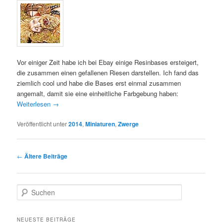
Vor einiger Zeit habe ich bei Ebay einige Resinbases ersteigert,
die zusammen einen gefallenen Riesen darstellen. Ich fand das
ziemlich cool und habe die Bases erst einmal zusammen
angemalt, damit sie eine einheitliche Farbgebung haben:
Weiterlesen
→
Veröffentlicht unter
2014
,
Miniaturen
,
Zwerge
Beitragsnavigation
←
Ältere Beiträge
S
u
c
h
NEUESTE BEITRÄGE