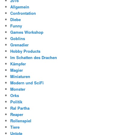
2016
Allgemein
Confrontation
Diebe
Funny
Games Workshop
Goblins
Grenadier
Hobby Products
Im Schatten des Drachen
Kämpfer
Magier
Miniaturen
Modern und SciFi
Monster
Orks
Politik
Ral Partha
Reaper
Rollenspiel
Tiere
Untote