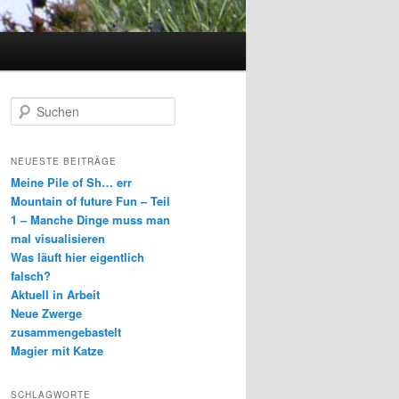
S
u
c
h
NEUESTE BEITRÄGE
e
Meine Pile of Sh… err
n
Mountain of future Fun – Teil
1 – Manche Dinge muss man
mal visualisieren
Was läuft hier eigentlich
falsch?
Aktuell in Arbeit
Neue Zwerge
zusammengebastelt
Magier mit Katze
SCHLAGWORTE