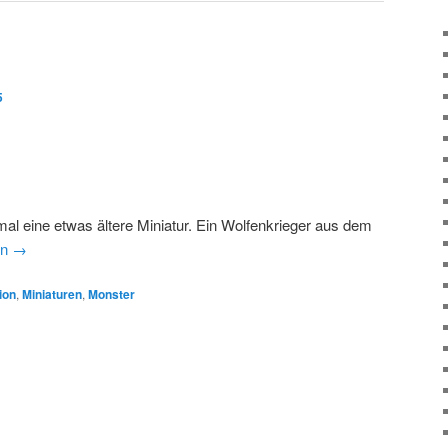
5
al eine etwas ältere Miniatur. Ein Wolfenkrieger aus dem
en
→
ion
,
Miniaturen
,
Monster