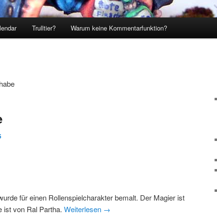
lendar
Trulltier?
Warum keine Kommentarfunktion?
 habe
e
5
urde für einen Rollenspielcharakter bemalt. Der Magier ist
e ist von Ral Partha.
Weiterlesen
→