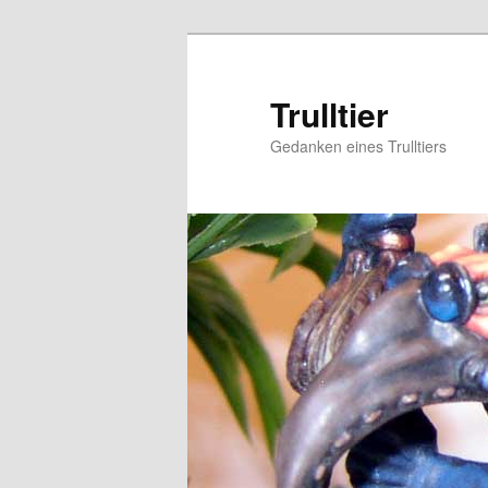
Zum
Zum
primären
sekundären
Inhalt
Inhalt
Trulltier
springen
springen
Gedanken eines Trulltiers