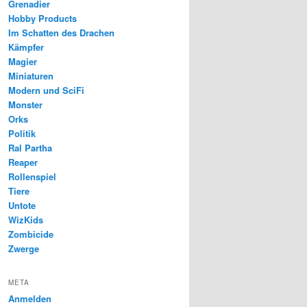
Grenadier
Hobby Products
Im Schatten des Drachen
Kämpfer
Magier
Miniaturen
Modern und SciFi
Monster
Orks
Politik
Ral Partha
Reaper
Rollenspiel
Tiere
Untote
WizKids
Zombicide
Zwerge
META
Anmelden