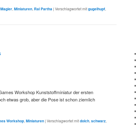
,
Magier
,
Miniaturen
,
Ral Partha
|
Verschlagwortet mit
gugelhupf
,
5
Games Workshop Kunststoffminiatur der ersten
och etwas grob, aber die Pose ist schon ziemlich
es Workshop
,
Miniaturen
|
Verschlagwortet mit
dolch
,
schwarz
,